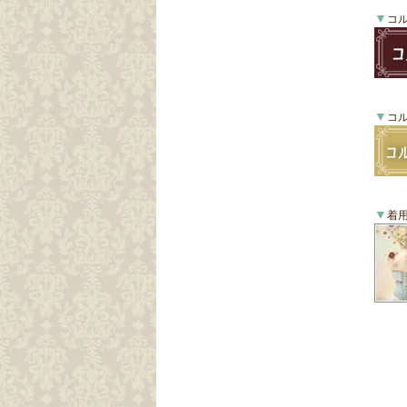
▼
コ
▼
コ
▼
着