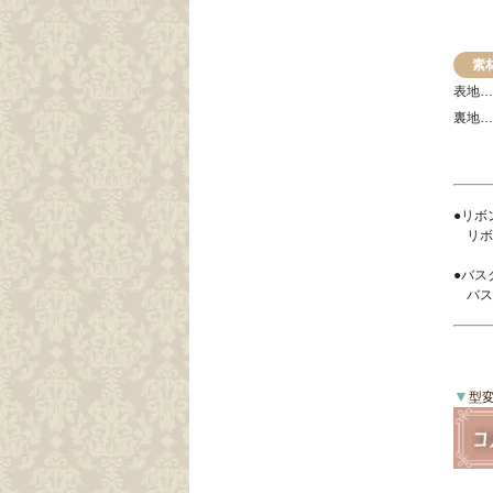
素
表地…
裏地…
●リボ
リボ
●バス
バス
▼
型