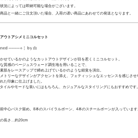
状況によっては即納可能な場合がございます。
商品と一緒にご注文頂いた場合、入荷の遅い商品にあわせての発送となります。
アウトアシメミニコルセット
𝕚𝕘𝕟𝕖𝕕 ────⟢⋮ 𝕓𝕪 白
かせているかのようなカットアウトデザインが目を惹くミニコルセット。
な質感のベージュスウェード調生地を用いることで、
素肌をレースアップで締め上げているかのような錯覚を演出。
メトリーなデザインがアクセントを添え、フェティッシュなエッセンスを感じさせ
れた印象に仕上げました。
スタイルやモードな装いにはもちろん、カジュアルなスタイリングにもおすすめです
前中心バスク留め。8本のスパイラルボーン、4本のスチールボーンが入っています
の長さ…約20cm