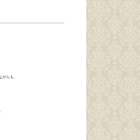
ながらも、
。
。