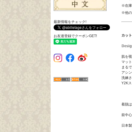
※在庫
※他の
最新情報をチェック!
カット
お友達登録でクーポンGET!
𝔻𝕖𝕤
肌を覗
マット
まるで
アシン
洗練さ
Y2K
着脱は
前中心
日本製