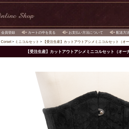
・会員登録
カートの中を見る
お支払い方法について
配送方
>
Corset
>
ミニコルセット
>
【受注生産】カットアウトアシメミニコルセット（オ
【受注生産】カットアウトアシメミニコルセット（オー