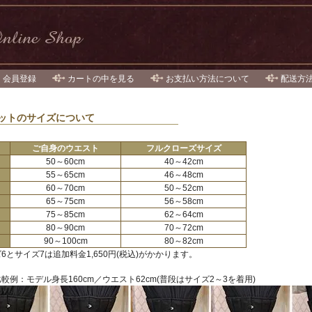
・会員登録
カートの中を見る
お支払い方法について
配送方
ットのサイズについて
ご自身のウエスト
フルクローズサイズ
１
50～60cm
40～42cm
２
55～65cm
46～48cm
３
60～70cm
50～52cm
４
65～75cm
56～58cm
５
75～85cm
62～64cm
６
80～90cm
70～72cm
90～100cm
80～82cm
6とサイズ7は追加料金1,650円(税込)がかかります。
較例：モデル身長160cm／ウエスト62cm(普段はサイズ2～3を着用)