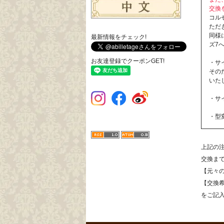
交換
コル
ただ
同様
最新情報をチェック!
ズ7
お友達登録でクーポンGET!
・サ
その
いた
・サ
・型
上記の
交換ま
【元々
【交換
をご記