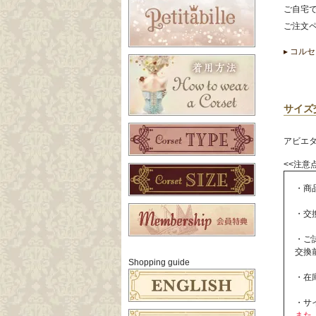
ご自宅
ご注文
▸ コル
サイズ
アビエ
<<注意点
・商
・交
・ご
交換
Shopping guide
・在
・サ
また