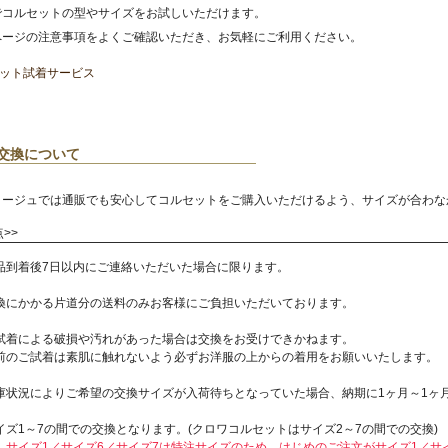
でコルセットの型やサイズをお試しいただけます。
ページの注意事項をよくご確認いただき、お気軽にご利用ください。
セット試着サービス
交換について
タージュでは通販でも安心してコルセットをご購入いただけるよう、サイズが合わな
>>
品到着後7日以内にご連絡いただいた場合に限ります。
換にかかる片道分の送料のみお客様にご負担いただいております。
試着による破損や汚れがあった場合は交換をお受けできかねます。
前のご試着は素肌に触れないよう必ずお洋服の上からの着用をお願いいたします。
庫状況によりご希望の交換サイズが入荷待ちとなっていた場合、納期に1ヶ月～1ヶ
イズ1～7の間での交換となります。(クロワコルセットはサイズ2～7の間での交換)
、サイズ1／サイズ6／サイズ7は特注サイズのため、はじめのご注文がサイズ1／サ