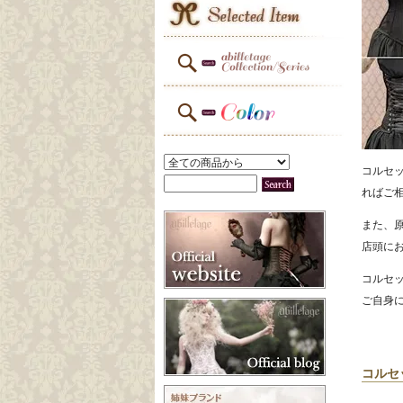
コルセ
ればご
また、
店頭に
コルセ
ご自身
コルセ