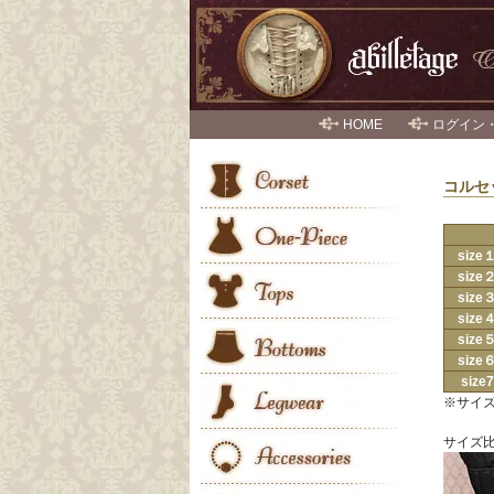
HOME
ログイン
コルセ
size
size
size
size
size
size
size7
※サイズ
サイズ比