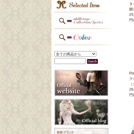
タ
開
25
円)
Pl
ク
（
26
円)