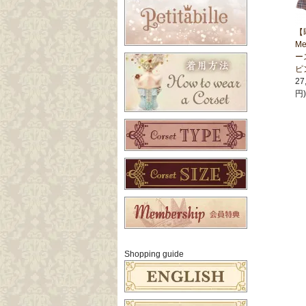
【
M
ー
ピ
27
円)
Shopping guide