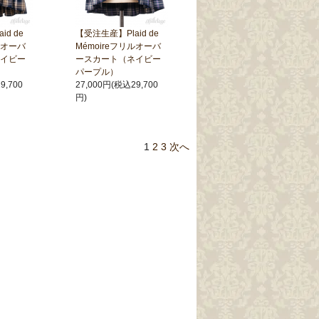
d de
【受注生産】Plaid de
ルオーバ
Mémoireフリルオーバ
イビー
ースカート（ネイビー
パープル）
9,700
27,000円(税込29,700
円)
1
2
3
次へ