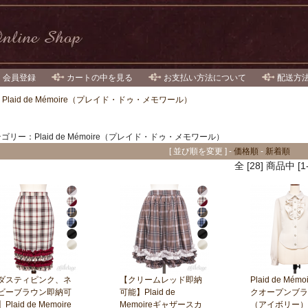
・会員登録
カートの中を見る
お支払い方法について
配送方
>
Plaid de Mémoire（プレイド・ドゥ・メモワール）
ゴリー：Plaid de Mémoire（プレイド・ドゥ・メモワール）
[ 並び順を変更 ] -
価格順
-
新着順
全 [28] 商品中
ダスティピンク、ネ
【クリームレッド即納
Plaid de Mém
ビーブラウン即納可
可能】Plaid de
クオープンブラ
Plaid de Memoire
Memoireギャザースカ
（アイボリー）