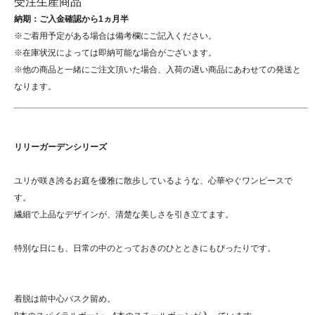
受注生産商品
納期：ご入金確認から1ヵ月半
※ご着用予定がある場合は備考欄にご記入ください。
※在庫状況によっては即納可能な場合がございます。
※他の商品と一緒にご注文頂いた場合、入荷の遅い商品にあわせての発送と
なります。
リリーガーデンシリーズ
ユリが咲き誇るお庭を優雅に散歩しているような、心華やぐワンピースで
す。
繊細で上品なデザインが、清楚な美しさを引き立てます。
特別な日にも、日常の中のとっておきのひとときにもぴったりです。
着脱は前中心バスク留め。