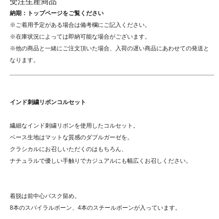
受注生産商品
納期：トップページをご覧ください
※ご着用予定がある場合は備考欄にご記入ください。
※在庫状況によっては即納可能な場合がございます。
※他の商品と一緒にご注文頂いた場合、入荷の遅い商品にあわせての発送と
なります。
インド刺繍リボンコルセット
繊細なインド刺繍リボンを使用したコルセット。
ベース生地はマットな質感のダブルガーゼを。
クラシカルにお召しいただくのはもちろん、
ナチュラルで優しい手触りでカジュアルにも幅広くお召しください。
着脱は前中心バスク留め。
8本のスパイラルボーン、4本のスチールボーンが入っています。