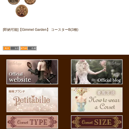
[即納可能]【Gimmel Garden】 コースターB(3種)