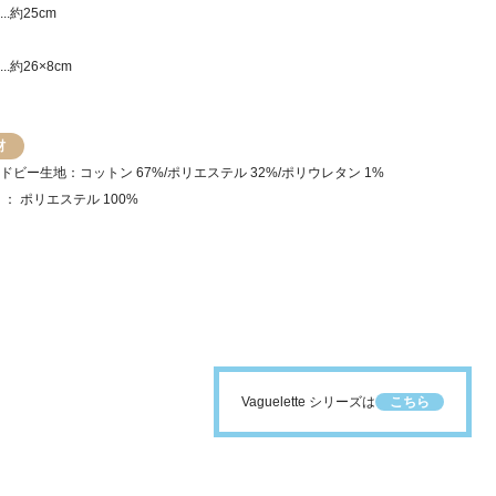
.約25cm
..約26×8cm
材
ドビー生地：コットン 67%/ポリエステル 32%/ポリウレタン 1%
 ： ポリエステル 100%
Vaguelette シリーズは
こちら