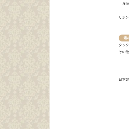
直径..
リボン.
素
タック
その他
日本製