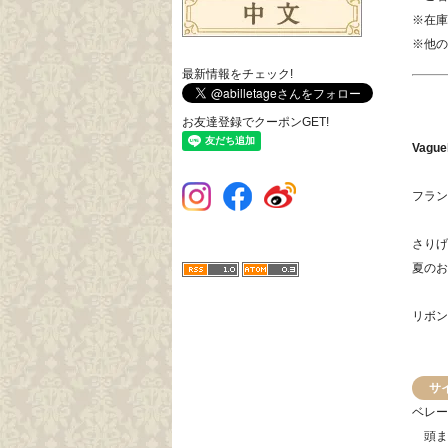
※在庫
※他の
最新情報をチェック!
お友達登録でクーポンGET!
Vagu
フラン
さりげ
夏のお
リボン
サ
ベレー
頭まわ