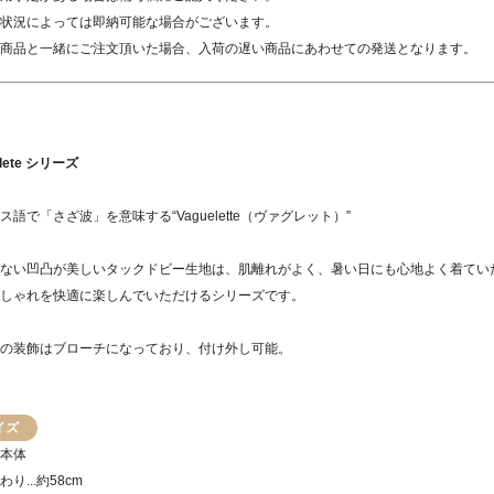
状況によっては即納可能な場合がございます。
商品と一緒にご注文頂いた場合、入荷の遅い商品にあわせての発送となります。
elete シリーズ
ス語で「さざ波」を意味する“Vaguelette（ヴァグレット）”
ない凹凸が美しいタックドビー生地は、肌離れがよく、暑い日にも心地よく着てい
しゃれを快適に楽しんでいただけるシリーズです。
の装飾はブローチになっており、付け外し可能。
イズ
本体
り...約58cm