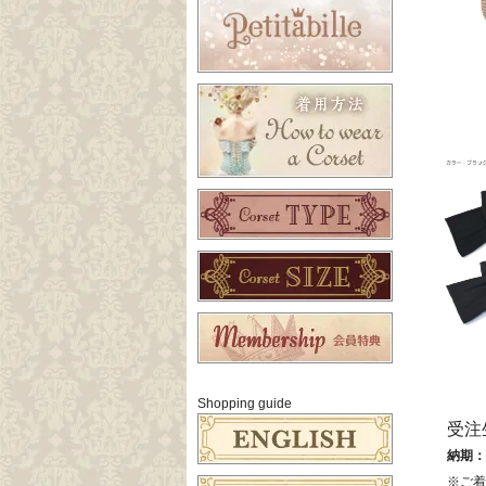
Shopping guide
受注
納期：
※ご着