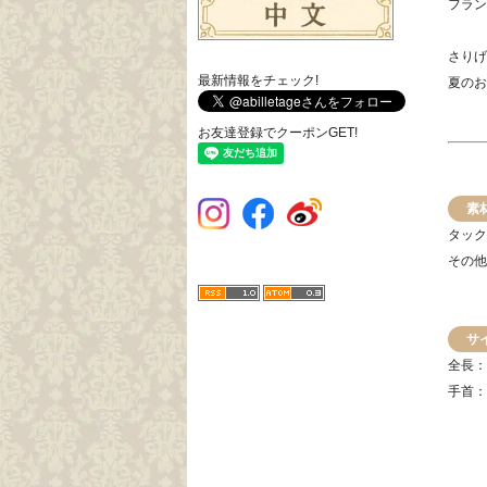
フラン
さりげ
最新情報をチェック!
夏のお
お友達登録でクーポンGET!
素
タック
その他
サ
全長：
手首：
(最