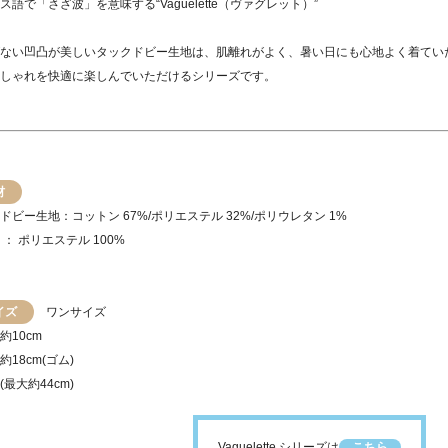
ス語で「さざ波」を意味する“Vaguelette（ヴァグレット）”
ない凹凸が美しいタックドビー生地は、肌離れがよく、暑い日にも心地よく着てい
しゃれを快適に楽しんでいただけるシリーズです。
材
ドビー生地：コットン 67%/ポリエステル 32%/ポリウレタン 1%
 ： ポリエステル 100%
イズ
ワンサイズ
約10cm
約18cm(ゴム)
大約44cm)
Vaguelette シリーズは
こちら