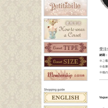
受注
納期：
※ご着
※在庫
※他の
Shopping guide
Vagu