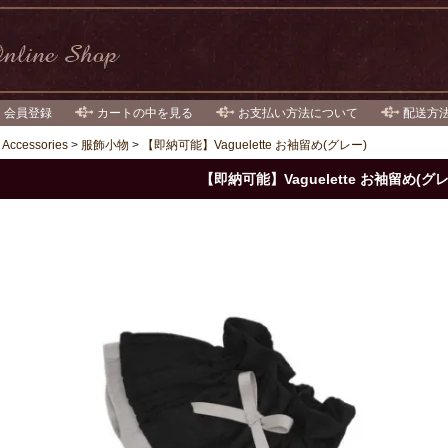
・会員登録
カートの中を見る
お支払い方法について
配送方
>
Accessories
>
服飾小物
>
【即納可能】Vaguelette お袖留め(グレー)
【即納可能】Vaguelette お袖留め(グレ