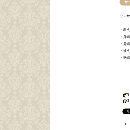
サ
ワンサ
・着丈
・身幅
・肩幅
・袖丈
・裾幅