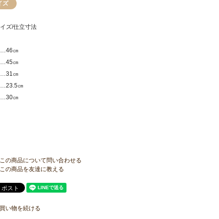
イズ
イズ/仕立寸法
…46㎝
…45㎝
…31㎝
…23.5㎝
…30㎝
この商品について問い合わせる
この商品を友達に教える
買い物を続ける