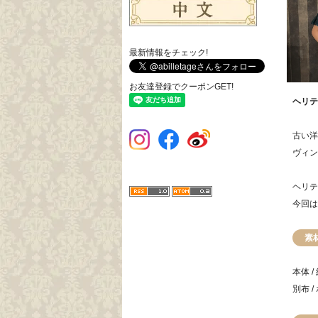
最新情報をチェック!
お友達登録でクーポンGET!
ヘリテ
古い洋
ヴィン
ヘリテ
今回は
素
本体 /
別布 