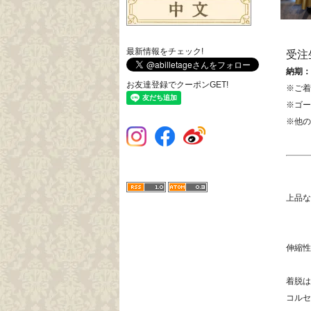
最新情報をチェック!
受注
納期：
お友達登録でクーポンGET!
※ご着
※ゴー
※他の
上品な
伸縮性
着脱は
コルセ