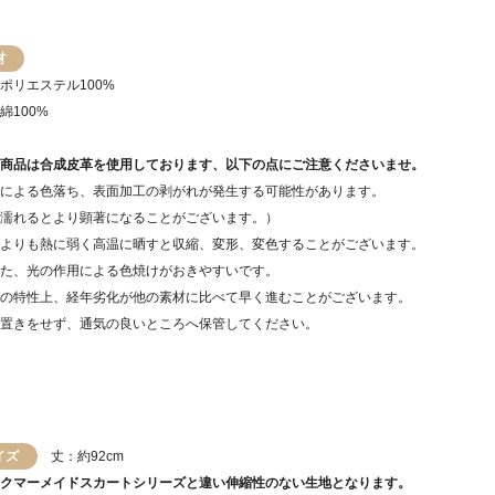
材
ポリエステル100%
綿100%
商品は合成皮革を使用しております、以下の点にご注意くださいませ。
による色落ち、表面加工の剥がれが発生する可能性があります。
れるとより顕著になることがございます。）
よりも熱に弱く高温に晒すと収縮、変形、変色することがございます。
、光の作用による色焼けがおきやすいです。
の特性上、経年劣化が他の素材に比べて早く進むことがございます。
置きをせず、通気の良いところへ保管してください。
イズ
丈：約92cm
クマーメイドスカートシリーズと違い伸縮性のない生地となります。