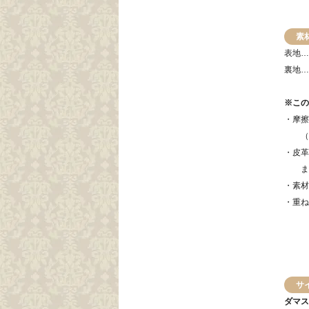
素
表地…
裏地…
※この
・摩擦
（濡
・皮革
また
・素材
・重ね
サ
ダマス