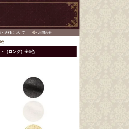
法・送料について
お問合せ
5色
ト（ロング）全5色