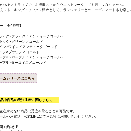
のあるストラップで、お洋服の上からウエストマークしても苦しくなりません。
んストッキング・ソックス留めとして、ランジェリーとのコーディネートもお楽し
ー 全6種類】
ラック×ブラック／アンティークゴールド
ラック×グリーン／ゴールド
イン×ワイン／アンティークゴールド
イン×ブラウン／ゴールド
ープル×パープル／アンティークゴールド
ープル×ターコイズ／ゴールド
ームシリーズはこちら
品中商品の受注生産に関しまして
在在庫のない商品は受注を承ることも可能です。
ールやお電話、公式LINEにてお気軽にお問い合わせください。
期：約1か月