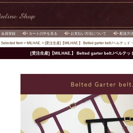
・会員登録
カートの中を見る
お支払い方法について
配送方
>
Selected Item
>
MILHAE.
>
[受注生産]【MILHAE.】 Belted garter belt./ベ
[受注生産]【MILHAE.】 Belted garter belt./