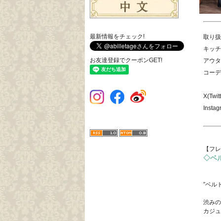
最新情報をチェック!
取り
キッチ
お友達登録でクーポンGET!
アウタ
コーデ
X(Twit
Instag
【フレ
◇ベ
”ベル
渋みの
カジュ