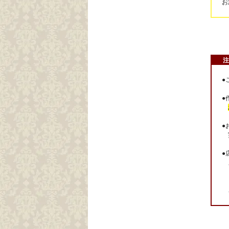
お
注
●
●
●
実
●
メ
ご