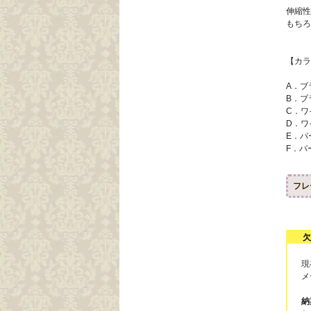
伸縮性
もちろ
【カラ
A．ブ
B．ブ
C．ワ
D．ワ
E．パ
F．パ
フレ
欠
現
メ
納