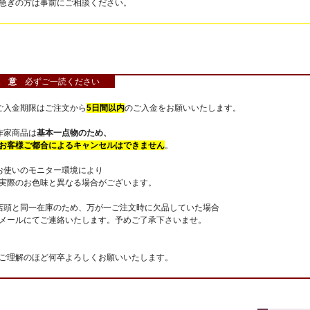
急ぎの方は事前にご相談ください。
 意
必ずご一読ください
ご入金期限はご注文から
5日間以内
のご入金をお願いいたします。
作家商品は
基本一点物のため、
お客様ご都合によるキャンセルはできません
。
お使いのモニター環境により
際のお色味と異なる場合がございます。
店頭と同一在庫のため、万が一ご注文時に欠品していた場合
ールにてご連絡いたします。予めご了承下さいませ。
理解のほど何卒よろしくお願いいたします。