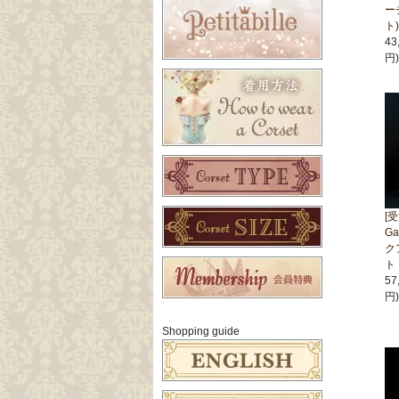
ー
ト
43
円)
[
G
ク
ト
57
円)
Shopping guide