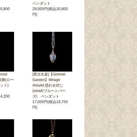
ペンダント
0,800
28,000円(税込30,800
円)
mel
[受注生産]【Gimmel
回廊(ロー
Garden】Mirage
ネット)
Amulet 惑わせ封じ
(small/ブルートパー
4,200
ズ) ペンダント
17,000円(税込18,700
円)