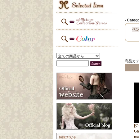
- Cat
ペ
商品カテゴ
[
Ga
m