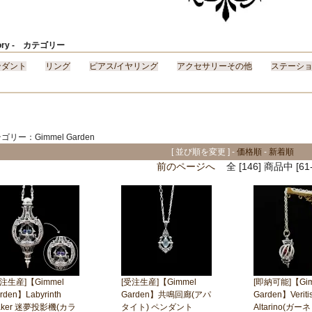
egory - カテゴリー
ンダント
リング
ピアス/イヤリング
アクセサリーその他
ステーシ
リー：Gimmel Garden
[ 並び順を変更 ] -
価格順
-
新着順
前のページへ
全 [146] 商品中 
受注生産]【Gimmel
[受注生産]【Gimmel
[即納可能]【Gim
rden】Labyrinth
Garden】共鳴回廊(アパ
Garden】Veritis
aker 迷夢投影機(カラ
タイト) ペンダント
Altarino(ガ