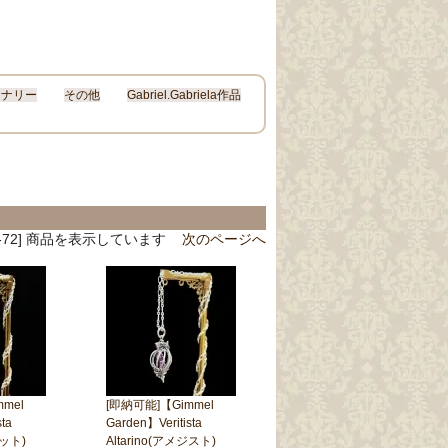
ョナリー
その他
Gabriel.Gabriela作品
[61-72] 商品を表示しています
次のページへ
mel
[即納可能]【Gimmel
ta
Garden】Veritista
ーネット)
Altarino(アメジスト)