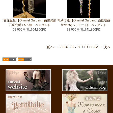
[受注生産]【Gimmel Garden】白陽光鉱
[即納可能]【Gimmel Garden】薬効増殖
石研究所＋500年 ペンダント
炉Ver.5(ペリドット) ペンダント
59,000円(税込64,900円)
38,000円(税込41,800円)
前へ
…
2
3
4
5
6
7
8
9
10
11
12
…
次へ