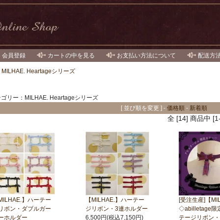
・会員登録
カートの中を見る
お支払い方法について
配送方
>
MILHAE. Heartageシリーズ
リー：MILHAE. Heartageシリーズ
[ 並び順を変更 ] -
価格順
-
新着順
全 [14] 商品中
MILHAE.】ハーテー
【MILHAE.】ハーテー
[受注生産]【MIL
リボン・ダブルガー
ジリボン・3連ホルダー
◇abilletag
ーホルダー
6,500円(税込7,150円)
テージリボン・