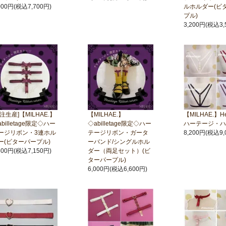
000円(税込7,700円)
ルホルダー(ビ
プル)
3,200円(税込3,
受注生産]【MILHAE.】
【MILHAE.】
【MILHAE.】Hea
billetage限定◇ハー
◇abilletage限定◇ハー
ハーテージ・ハ
ージリボン・3連ホル
テージリボン・ガータ
8,200円(税込9,
ー(ビターパープル)
ーバンド/シングルホル
500円(税込7,150円)
ダー（両足セット）(ビ
ターパープル)
6,000円(税込6,600円)