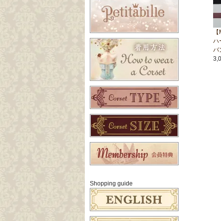
【M
ハ
バ
3,
Shopping guide