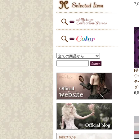
7,
[
◇a
テ
ダ
6,