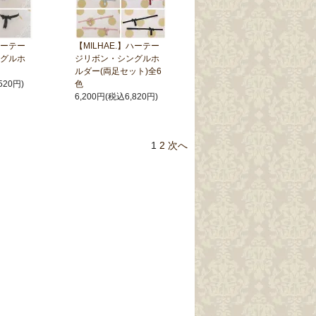
ハーテー
【MILHAE.】ハーテー
グルホ
ジリボン・シングルホ
ルダー(両足セット)全6
520円)
色
6,200円(税込6,820円)
1
2
次へ