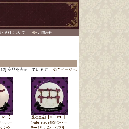
法・送料について
お問合せ
 [1-12] 商品を表示しています
次のページへ
HAE.】
[受注生産]【MILHAE.】
e限定◇ハー
◇abilletage限定◇ハー
シング
テージリボン・ダブル