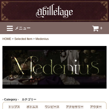
メニュー
0
HOME
>
Selected Item
>
Medenius
- Category - カテゴリー
トップス
ボトムス
ワンピース
アクセサリー
アウター