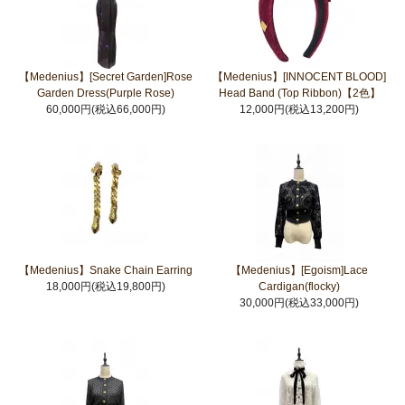
【Medenius】[Secret Garden]Rose
【Medenius】[INNOCENT BLOOD]
Garden Dress(Purple Rose)
Head Band (Top Ribbon)【2色】
60,000円(税込66,000円)
12,000円(税込13,200円)
【Medenius】Snake Chain Earring
【Medenius】[Egoism]Lace
18,000円(税込19,800円)
Cardigan(flocky)
30,000円(税込33,000円)