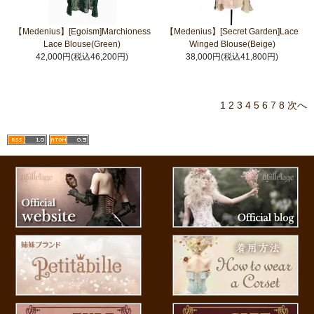
【Medenius】[Egoism]Marchioness
【Medenius】[Secret Garden]Lace
Lace Blouse(Green)
Winged Blouse(Beige)
42,000円(税込46,200円)
38,000円(税込41,800円)
1
2
3
4
5
6
7
8
次へ